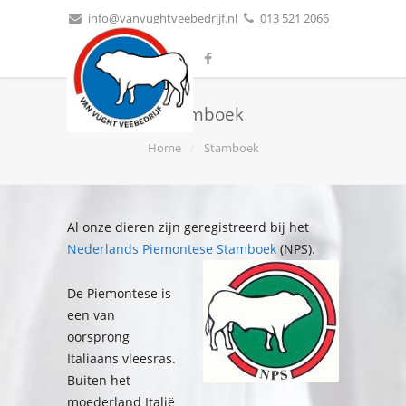
info@vanvughtveebedrijf.nl
013
521 2066
Stamboek
Home
Stamboek
Al onze dieren zijn geregistreerd bij het
Nederlands Piemontese Stamboek
(NPS).
De Piemontese is
een van
oorsprong
Italiaans vleesras.
Buiten het
moederland Italië